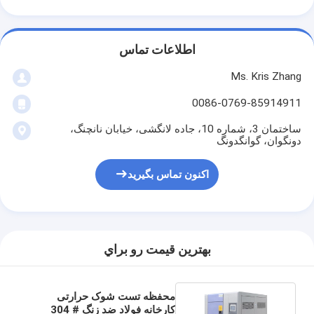
اطلاعات تماس
Ms. Kris Zhang
0086-0769-85914911
ساختمان 3، شماره 10، جاده لانگشی، خیابان نانچنگ،
دونگوان، گوانگدونگ
اکنون تماس بگیرید
بهترين قيمت رو براي
محفظه تست شوک حرارتی
کارخانه فولاد ضد زنگ # 304