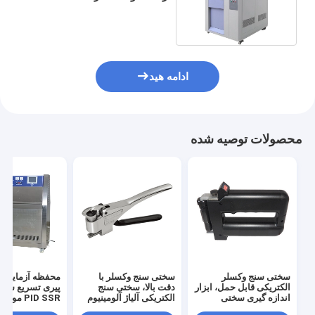
380 ولت 60/50 هرتز
ادامه هید
محصولات توصیه شده
سختی سنج وکسلر
سختی سنج وکسلر با
محفظه آزمایش
الکتریکی قابل حمل، ابزار
دقت بالا، سختی سنج
پیری تسریع شده
اندازه گیری سختی
الکتریکی آلیاژ آلومینیوم
PID SSR مو
0.5HW
در کارخانه ها