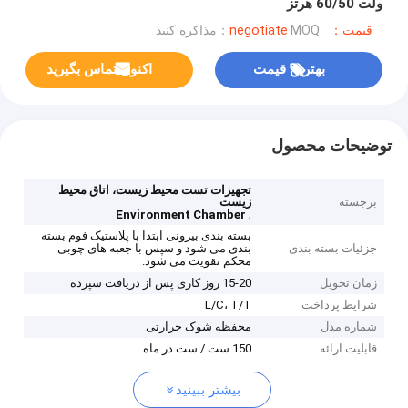
ولت 60/50 هرتز
قیمت：negotiate
MOQ：مذاکره کنید
بهترین قیمت
اکنون تماس بگیرید
توضیحات محصول
تجهیزات تست محیط زیست، اتاق محیط
برجسته
زیست
,
Environment Chamber
بسته بندی بیرونی ابتدا با پلاستیک فوم بسته
جزئیات بسته بندی
بندی می شود و سپس با جعبه های چوبی
محکم تقویت می شود.
زمان تحویل
15-20 روز کاری پس از دریافت سپرده
شرایط پرداخت
L/C، T/T
شماره مدل
محفظه شوک حرارتی
قابلیت ارائه
150 ست / ست در ماه
بیشتر ببینید