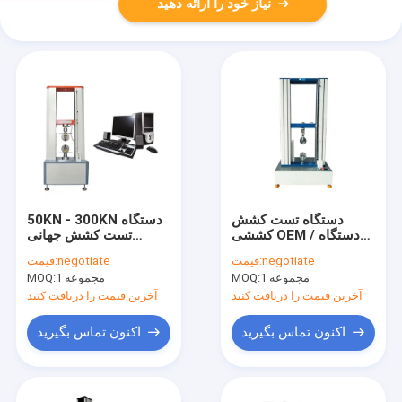
نیاز خود را ارائه دهید
دستگاه تست کشش
50KN - 300KN دستگاه
کششی OEM / دستگاه
تست کشش جهانی
تست مقاومت کششی
سیستم کامپیوتری کنترل
negotiate
قیمت:
negotiate
قیمت:
مواد سروو Utm
سروو
1 مجموعه
MOQ:
1 مجموعه
MOQ:
آخرین قیمت را دریافت کنید
آخرین قیمت را دریافت کنید
اکنون تماس بگیرید
اکنون تماس بگیرید