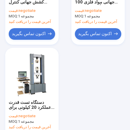
جهانی مواد فلزی 100
کشش جهانی کنترل
ماشین آلات تست
کیلوگرم حداکثر بار
میکرو کامپیوتر سروو
negotiate
قیمت:
negotiate
قیمت:
هیدرولیک
1 مجموعه
MOQ:
1 مجموعه
دوش هوا
MOQ:
آخرین قیمت را دریافت کنید
آخرین قیمت را دریافت کنید
سیستم چشم انداز
اکنون تماس بگیرید
اکنون تماس بگیرید
نوار بسته بندی
موتور دنده بدون براش
گلوله های چوبی
دستگاه تنظیم
معرف بیوشیمیایی
دستگاه تست قدرت
محصولات یکبار مصرف پزشکی
عملکرد 20 کیلونی برای
صنعت لاستیک و پلاستیک
negotiate
قیمت:
1 مجموعه
MOQ:
آخرین قیمت را دریافت کنید