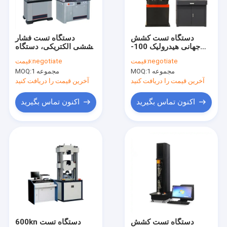
تماس با ما
دستگاه تست کشش
دستگاه تست فشار
جهانی هیدرولیک 100-
کششی الکتریکی، دستگاه
ماشین آلات تست کشش
2000KN AC 3 فاز
تست جهانی هیدرولیک 60
negotiate
قیمت:
negotiate
قیمت:
تن 300 kn
1 مجموعه
MOQ:
1 مجموعه
MOQ:
اتاق اقلیمی
آخرین قیمت را دریافت کنید
آخرین قیمت را دریافت کنید
پارچه غیر بافته شده
اکنون تماس بگیرید
اکنون تماس بگیرید
بسته وکیوم
کوره خلاء
دستگاه تست ارتعاش
اتاق های آزمون
دستگاه ماسک یکبار مصرف
دستگاه تست کشش
600kn دستگاه تست