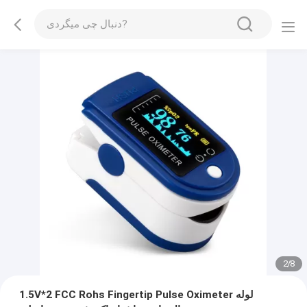
2
/
8
1.5V*2 FCC Rohs Fingertip Pulse Oximeter لوله