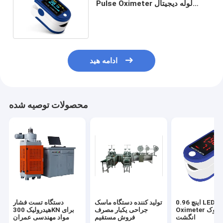
Pulse Oximeter لوله دیجیتال
مانیتور اشباع اکسیژن صفحه اصلی
ادامه هید
محصولات توصیه شده
0.96 اینچ LED Spo2
تولید کننده دستگاه ماسک
دستگاه تست فشار
Oximeter نبض نوک
جراحی یکبار مصرف
هیدرولیک 300KN برای
انگشت
فروش مستقیم
مواد مهندسی عمران