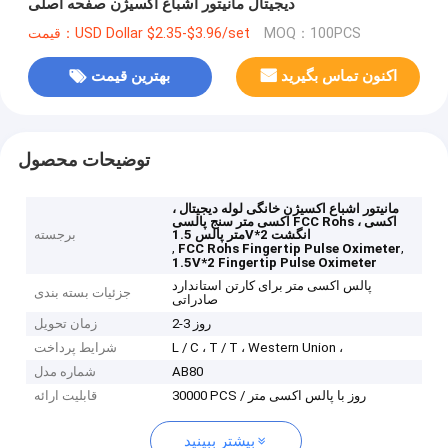
دیجیتال مانیتور اشباع اکسیژن صفحه اصلی
MOQ：100PCS
قیمت：USD Dollar $2.35-$3.96/set
اکنون تماس بگیرید
بهترین قیمت
توضیحات محصول
مانیتور اشباع اکسیژن خانگی لوله دیجیتال ،
اکسی متر سنج پالسی FCC Rohs ، اکسی
متر پالس 1.5V*2 انگشت
برجسته
,
,
FCC Rohs Fingertip Pulse Oximeter
1.5V*2 Fingertip Pulse Oximeter
پالس اکسی متر برای کارتن استاندارد
جزئیات بسته بندی
صادراتی
2-3 روز
زمان تحویل
L / C ، T / T ، Western Union ،
شرایط پرداخت
AB80
شماره مدل
30000 PCS / روز با پالس اکسی متر
قابلیت ارائه
بیشتر ببینید