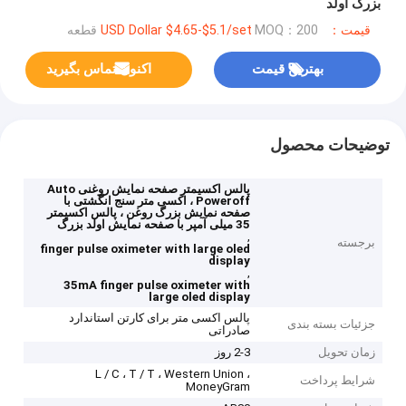
بزرگ اولد
قیمت：USD Dollar $4.65-$5.1/set
MOQ：200 قطعه
بهترین قیمت
اکنون تماس بگیرید
توضیحات محصول
پالس اکسیمتر صفحه نمایش روغنی Auto
Poweroff ، اکسی متر سنج انگشتی با
صفحه نمایش بزرگ روغن ، پالس اکسیمتر
35 میلی آمپر با صفحه نمایش اولد بزرگ
,
برجسته
finger pulse oximeter with large oled
display
,
35mA finger pulse oximeter with
large oled display
پالس اکسی متر برای کارتن استاندارد
جزئیات بسته بندی
صادراتی
زمان تحویل
2-3 روز
L / C ، T / T ، Western Union ،
شرایط پرداخت
MoneyGram