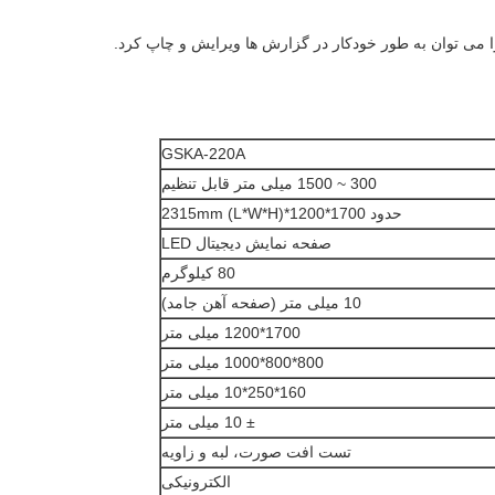
 می توان به طور خودکار در گزارش ها ویرایش و چاپ کرد.
GSKA-220A
300 ~ 1500 میلی متر قابل تنظیم
حدود 1700*1200*2315mm (L*W*H)
صفحه نمایش دیجیتال LED
80 کیلوگرم
10 میلی متر (صفحه آهن جامد)
1700*1200 میلی متر
800*800*1000 میلی متر
160*250*10 میلی متر
± 10 میلی متر
تست افت صورت، لبه و زاویه
الکترونیکی