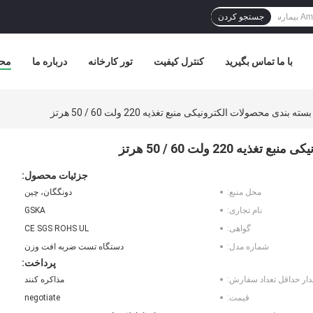
جستجو کردن
با ما تماس بگیرید
کنترل کیفیت
تور کارخانه
درباره ما
مح
ی محصولات الکترونیکی منبع تغذیه 220 ولت 60 / 50 هرتز
2 ولت 60 / 50 هرتز
جزئیات محصول:
محل منبع:
دونگگان، چین
نام تجاری:
GSKA
گواهی:
CE SGS ROHS UL
شماره مدل:
دستگاه تست ضربه افت وزن
پرداخت:
دار حداقل تعداد سفارش:
مذاکره کنند
قیمت:
negotiate