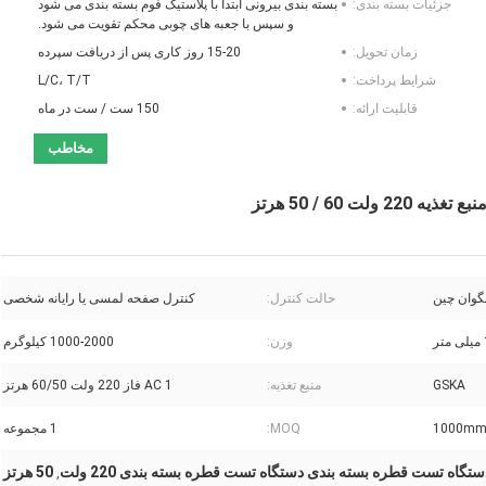
جزئیات بسته بندی:
بسته بندی بیرونی ابتدا با پلاستیک فوم بسته بندی می شود
و سپس با جعبه های چوبی محکم تقویت می شود.
زمان تحویل:
15-20 روز کاری پس از دریافت سپرده
شرایط پرداخت:
L/C، T/T
قابلیت ارائه:
150 ست / ست در ماه
مخاطب
60 / 50 هرتز
گوان چین
حالت کنترل:
کنترل صفحه لمسی یا رایانه شخصی
وزن:
1000-2000 کیلوگرم
GSKA
منبع تغذیه:
AC 1 فاز 220 ولت 60/50 هرتز
1000mm
MOQ:
1 مجموعه
ستگاه تست قطره بسته بندی دستگاه تست قطره بسته بندی 220 ولت
50 هرتز
,