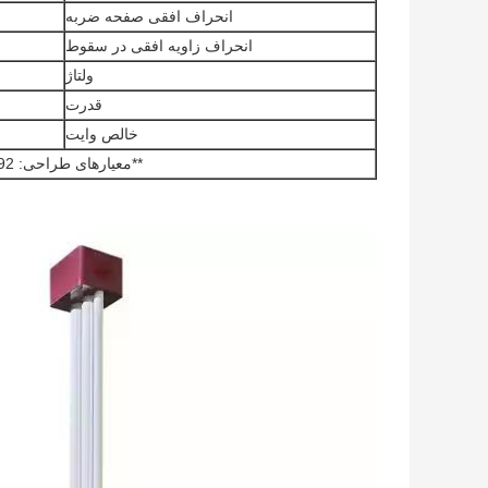
انحراف افقی صفحه ضربه
انحراف زاویه افقی در سقوط
ولتاژ
قدرت
خالص وایت
**معیارهای طراحی: ISTA-1A ISO 2248, JIS Z0202-87, GB/T4857.5-92